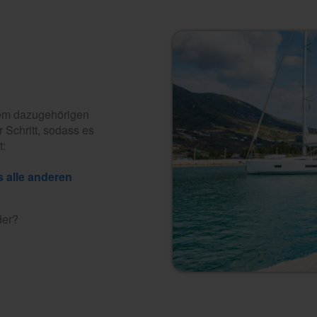
dem dazugehörigen
r Schritt, sodass es
t:
der?