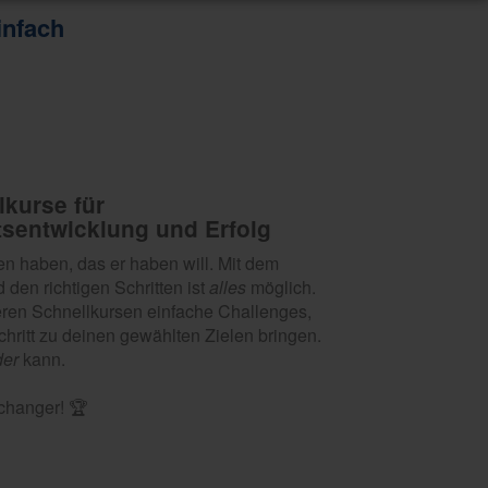
infach
lkurse für
tsentwicklung und Erfolg
n haben, das er haben will. Mit dem
 den richtigen Schritten ist
alles
möglich.
seren Schnellkursen einfache Challenges,
 Schritt zu deinen gewählten Zielen bringen.
der
kann.
changer! 🏆