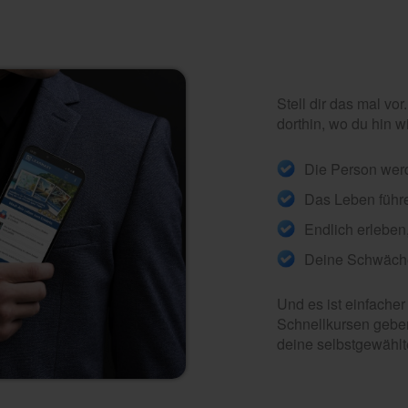
Stell dir das mal vo
dorthin, wo du hin wi
Die Person werd
Das Leben führ
Endlich erleben,
Deine Schwäche
Und es ist einfacher
Schnellkursen geben
deine selbstgewählt