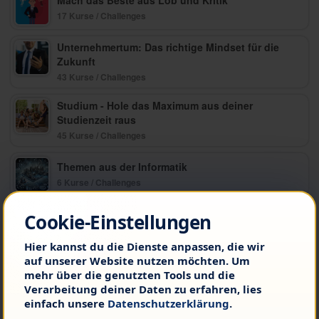
Mach das Beste aus Lob und Kritik
17 Kurse / Challenges
Unternehmertum: Das richtige Mindset für die
Zukunft
43 Kurse / Challenges
Studium - Hole das Maximum aus deiner
Studienzeit raus
45 Kurse / Challenges
Themen aus der Informatik
6 Kurse / Challenges
Cookie-Einstellungen
Geld verstehen und mehr verdienen
16 Kurse / Challenges
Hier kannst du die Dienste anpassen, die wir
auf unserer Website nutzen möchten. Um
Richtig sparen und Geld anhäufen
mehr über die genutzten Tools und die
8 Kurse / Challenges
Verarbeitung deiner Daten zu erfahren, lies
einfach unsere
Datenschutzerklärung
.
Prokrastination stoppen und endlich ins Handeln