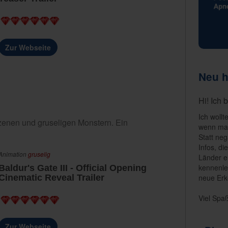
Zur Webseite
Neu h
Hi! Ich 
Ich wollt
Szenen und gruseligen Monstern. Ein
wenn man
Statt neg
Infos, di
Animation
gruselig
Länder e
kennenle
Baldur's Gate III - Official Opening
neue Erk
Cinematic Reveal Trailer
Viel Spa
Zur Webseite