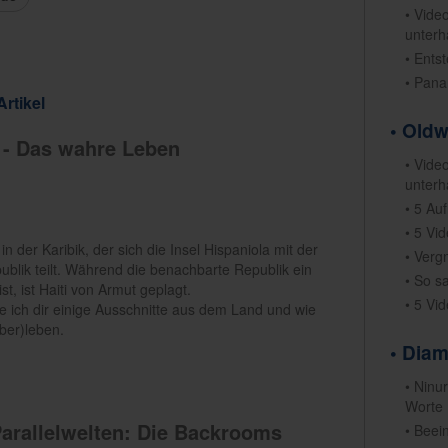
• Vide
unterh
• Ents
• Pan
rtikel
• Old
i - Das wahre Leben
• Vide
unterh
• 5 Au
• 5 Vi
t in der Karibik, der sich die Insel Hispaniola mit der
• Verg
blik teilt. Während die benachbarte Republik ein
• So s
ist, ist Haiti von Armut geplagt.
• 5 Vi
ge ich dir einige Ausschnitte aus dem Land und wie
ber)leben.
• Dia
• Ninu
Worte
arallelwelten: Die Backrooms
• Beei