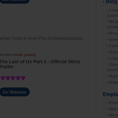
• Blog
• 3 in
zusam
• Mit 
Lernse
• Armu
risches Video in einer Pilz-Zombieapokalypse.
• Unhe
• 5 ac
• Quiz
Animation
brutal,
gruselig
• 4 Ab
The Last of Us Part 2 - Official Story
• Vide
Trailer
unterh
• Abge
• Entd
Zur Webseite
Empfo
• Erre
• Was 
• Mit 