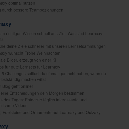
naxy optimal nutzen
lg durch bessere Teambeziehungen
rnaxy
dem richtigen Wissen schnell ans Ziel: Was sind Learnaxy-
ts
iche deine Ziele schneller mit unseren Lernsetsammlungen
naxy wünscht Frohe Weihnachten
eale Bilder, erzeugt von einer KI
pps für gute Lernsets für Learnaxy
e 5 Challenges solltest du einmal gemacht haben, wenn du
elbstständig machen willst
r Blog geht online!
deine Entscheidungen dein Morgen bestimmen
os des Tages: Entdecke täglich interessante und
altsame Videos
er, Edelsteine und Ornamente auf Learnaxy und Quizaxy
zaxy