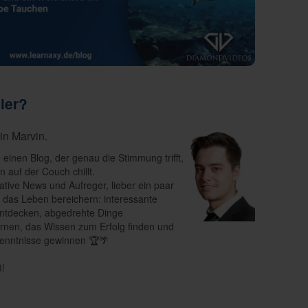
ier?
bin Marvin.
e einen Blog, der genau die Stimmung trifft,
 auf der Couch chillt.
ative News und Aufreger, lieber ein paar
e das Leben bereichern: interessante
ntdecken, abgedrehte Dinge
rnen, das Wissen zum Erfolg finden und
enntnisse gewinnen 🏆🌴
ß!