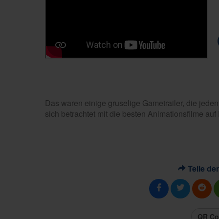
Das waren einige gruselige Gametrailer, die jeden
sich betrachtet mit die besten Animationsfilme au
Teile den
QR Co