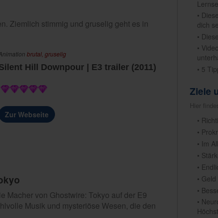
Lernse
• Dies
n. Ziemlich stimmig und gruselig geht es in
dich s
• Dies
• Vide
Animation
brutal,
gruselig
unterh
Silent Hill Downpour | E3 trailer (2011)
• 5 Ti
Ziele
Hier find
Zur Webseite
• Rich
• Prok
• Im A
• Stär
• Endl
Tokyo
• Geld
• Bess
e Macher von Ghostwire: Tokyo auf der E9
• Neur
fühlvolle Musik und mysteriöse Wesen, die den
Höchst