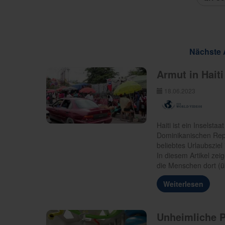
Nächste A
Armut in Hait
18.06.2023
Haiti ist ein Inselstaa
Dominikanischen Repu
beliebtes Urlaubsziel 
In diesem Artikel zei
die Menschen dort (ü
Weiterlesen
Unheimliche P