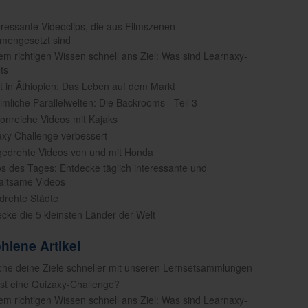
teressante Videoclips, die aus Filmszenen
mengesetzt sind
dem richtigen Wissen schnell ans Ziel: Was sind Learnaxy-
ts
t in Äthiopien: Das Leben auf dem Markt
imliche Parallelwelten: Die Backrooms - Teil 3
tionreiche Videos mit Kajaks
axy Challenge verbessert
gedrehte Videos von und mit Honda
os des Tages: Entdecke täglich interessante und
altsame Videos
drehte Städte
ecke die 5 kleinsten Länder der Welt
hlene Artikel
iche deine Ziele schneller mit unseren Lernsetsammlungen
ist eine Quizaxy-Challenge?
dem richtigen Wissen schnell ans Ziel: Was sind Learnaxy-