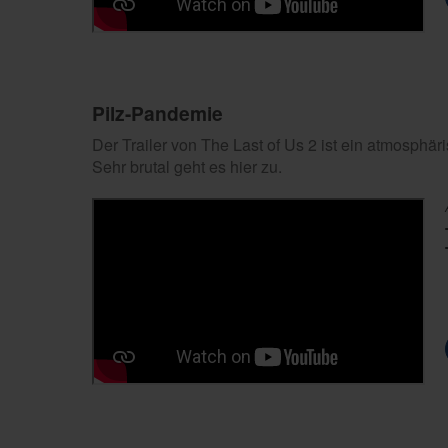
Pilz-Pandemie
Der Trailer von The Last of Us 2 ist ein atmosphä
Sehr brutal geht es hier zu.