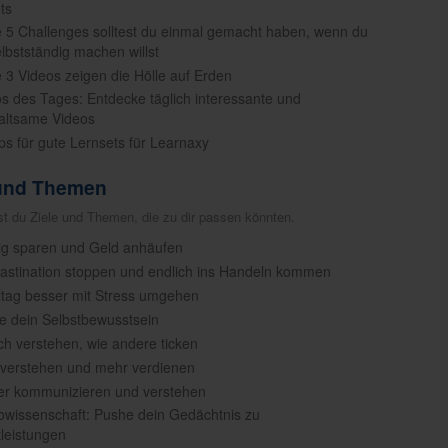
ts
e 5 Challenges solltest du einmal gemacht haben, wenn du
elbstständig machen willst
e 3 Videos zeigen die Hölle auf Erden
os des Tages: Entdecke täglich interessante und
altsame Videos
pps für gute Lernsets für Learnaxy
 und Themen
est du Ziele und Themen, die zu dir passen könnten.
tig sparen und Geld anhäufen
rastination stoppen und endlich ins Handeln kommen
lltag besser mit Stress umgehen
ke dein Selbstbewusstsein
ich verstehen, wie andere ticken
 verstehen und mehr verdienen
er kommunizieren und verstehen
owissenschaft: Pushe dein Gedächtnis zu
leistungen