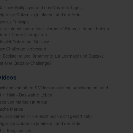
Quizaxy Multiplayer und das Quiz des Tages
nzigartige Quizze zu je einem Land der Erde
xy als Trinkspiel
ische Interaktionen: Faszinierende Videos, in denen Katzen
deren Tieren interagieren
ettspiel-Quizze auf Quizaxy
axy Challenge verbessert
er, Edelsteine und Ornamente auf Learnaxy und Quizaxy
ist eine Quizaxy-Challenge?
videos
schland von oben: 5 Videos aus einem unbekannten Land
t in Haiti - Das wahre Leben
deos von Märkten in Afrika
tische Märkte
er, von denen ihr vielleicht noch nicht gehört habt
nzigartige Quizze zu je einem Land der Erde
t in Bangladesch