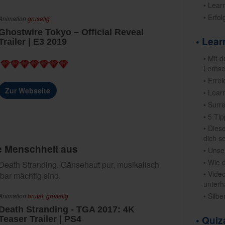
• Lear
• Erfo
Animation
gruselig
Ghostwire Tokyo – Official Reveal
• Lea
Trailer | E3 2019
• Mit 
Lernse
• Erre
Zur Webseite
• Lear
• Surr
• 5 Ti
• Dies
dich s
e Menschheit aus
• Unse
• Wie 
eath Stranding. Gänsehaut pur, musikalisch
• Vide
lbar mächtig sind.
unterh
• Silb
Animation
brutal,
gruselig
Death Stranding - TGA 2017: 4K
• Qui
Teaser Trailer | PS4