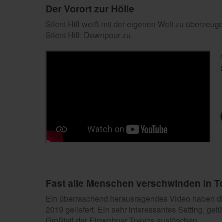
Der Vorort zur Hölle
Silent Hill weiß mit der eigenen Welt zu überzeuge
Silent Hill: Downpour zu.
Fast alle Menschen verschwinden in 
Ein überraschend herausragendes Video haben di
2019 geliefert. Ein sehr interessantes Setting, ge
Großteil der Einwohner Tokyos auslöschen.