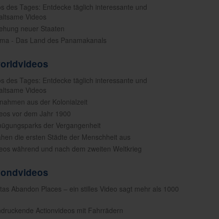
os des Tages: Entdecke täglich interessante und
altsame Videos
tehung neuer Staaten
ama - Das Land des Panamakanals
worldvideos
os des Tages: Entdecke täglich interessante und
altsame Videos
fnahmen aus der Kolonialzeit
deos vor dem Jahr 1900
nügungsparks der Vergangenheit
ahen die ersten Städte der Menschheit aus
deos während und nach dem zweiten Weltkrieg
mondvideos
rtas Abandon Places – ein stilles Video sagt mehr als 1000
ndruckende Actionvideos mit Fahrrädern