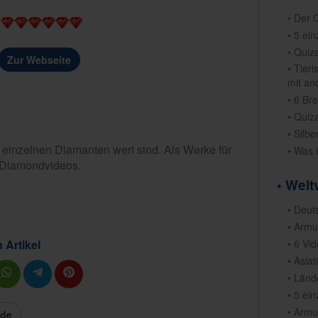
• Der 
• 5 ei
• Quiza
Zur Webseite
• Tier
mit an
• 6 Br
• Quiz
• Silb
 einzelnen Diamanten wert sind. Als Werke für
• Was 
f Diamondvideos.
• Welt
• Deut
• Armu
 Artikel
• 6 Vi
• Asia
• Länd
• 5 ei
• Armu
de