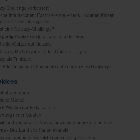
axy Challenge verbessert
ische Interaktionen: Faszinierende Videos, in denen Katzen
deren Tieren interagieren
ist eine Quizaxy-Challenge?
nzigartige Quizze zu je einem Land der Erde
ettspiel-Quizze auf Quizaxy
Quizaxy Multiplayer und das Quiz des Tages
xy als Trinkspiel
er, Edelsteine und Ornamente auf Learnaxy und Quizaxy
videos
mhafte Strände
tische Märkte
e 5 Wüsten der Erde kennen
tehung neuer Staaten
schland von oben: 5 Videos aus einem unbekannten Land
ama - Das Land des Panamakanals
er, von denen ihr vielleicht noch nicht gehört habt