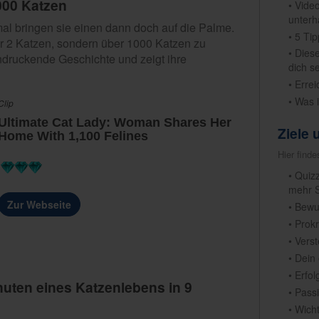
1000 Katzen
• Vide
unterh
al bringen sie einen dann doch auf die Palme.
• 5 Ti
er 2 Katzen, sondern über 1000 Katzen zu
• Dies
indruckende Geschichte und zeigt ihre
dich s
• Erre
• Was 
Clip
Ultimate Cat Lady: Woman Shares Her
Ziele
Home With 1,100 Felines
Hier find
• Quiz
mehr 
Zur Webseite
• Bewu
• Prok
• Vers
• Dein
• Erfo
nuten eines Katzenlebens in 9
• Pass
• Wich