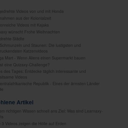
gedrehte Videos von und mit Honda
fnahmen aus der Kolonialzeit
tionreiche Videos mit Kajaks
naxy wünscht Frohe Weihnachten
drehte Städte
Schmunzeln und Staunen: Die lustigsten und
ruckendsten Katzenvideos
a Mart - Wenn Aliens einen Supermarkt bauen
ist eine Quizaxy-Challenge?
os des Tages: Entdecke täglich interessante und
altsame Videos
Zentralafrikanische Republik - Eines der ärmsten Länder
de
hlene Artikel
dem richtigen Wissen schnell ans Ziel: Was sind Learnaxy-
ts
e 3 Videos zeigen die Hölle auf Erden