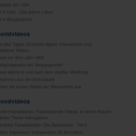
städte der USA
t in Haiti - Das wahre Leben
t in Bangladesch
worldvideos
os des Tages: Entdecke täglich interessante und
altsame Videos
deos vor dem Jahr 1900
nügungsparks der Vergangenheit
deos während und nach dem zweiten Weltkrieg
fnahmen aus der Kolonialzeit
ahen die ersten Städte der Menschheit aus
mondvideos
ische Interaktionen: Faszinierende Videos, in denen Katzen
deren Tieren interagieren
imliche Parallelwelten: Die Backrooms - Teil 2
 dich inspirieren: Independent 3D Animation