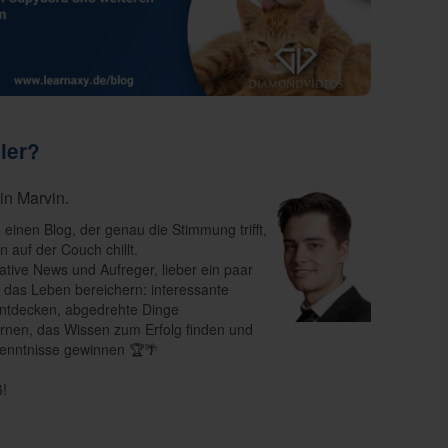
ier?
bin Marvin.
e einen Blog, der genau die Stimmung trifft,
 auf der Couch chillt.
ative News und Aufreger, lieber ein paar
e das Leben bereichern: interessante
ntdecken, abgedrehte Dinge
rnen, das Wissen zum Erfolg finden und
enntnisse gewinnen 🏆🌴
ß!