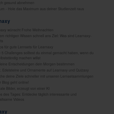
lich gesund abnehmen
ium - Hole das Maximum aus deiner Studienzeit raus
rnaxy
naxy wünscht Frohe Weihnachten
dem richtigen Wissen schnell ans Ziel: Was sind Learnaxy-
ts
pps für gute Lernsets für Learnaxy
e 5 Challenges solltest du einmal gemacht haben, wenn du
elbstständig machen willst
deine Entscheidungen dein Morgen bestimmen
er, Edelsteine und Ornamente auf Learnaxy und Quizaxy
iche deine Ziele schneller mit unseren Lernsetsammlungen
r Blog geht online!
eale Bilder, erzeugt von einer KI
os des Tages: Entdecke täglich interessante und
altsame Videos
zaxy