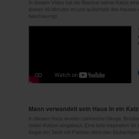
In diesem Video hat der Besitzer seiner Katze ein
diesen 30 Minuten im und außerhalb des Hauses erl
beschleunigt.
Mann verwandelt sein Haus in ein Katz
In diesem Haus wurden zahlreiche Gänge, Brücken,
vielen Katzen eingebaut. Eine tolle Inspiration fü
Sogar ein Teich mit Fischen dient den Stubentiger