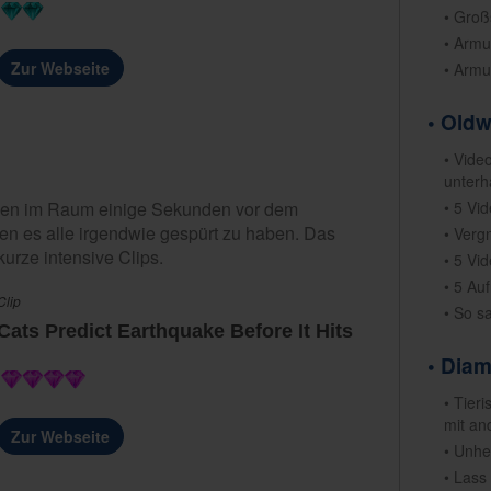
• Groß
• Armu
Zur Webseite
• Armu
• Old
• Vide
unterh
• 5 Vi
Katzen im Raum einige Sekunden vor dem
nen es alle irgendwie gespürt zu haben. Das
• Verg
urze intensive Clips.
• 5 Vi
• 5 Au
Clip
• So s
Cats Predict Earthquake Before It Hits
• Dia
• Tier
mit an
Zur Webseite
• Unhe
• Lass