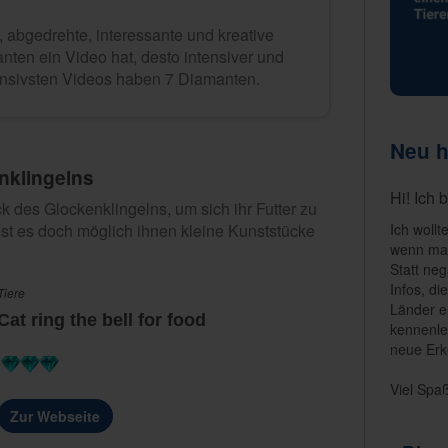
 abgedrehte, interessante und kreative
nten ein Video hat, desto intensiver und
tensivsten Videos haben 7 Diamanten.
Neu h
nklingelns
Hi! Ich 
 des Glockenklingelns, um sich ihr Futter zu
ist es doch möglich ihnen kleine Kunststücke
Ich wollt
wenn man
Statt neg
Infos, di
Tiere
Länder e
Cat ring the bell for food
kennenle
neue Erk
Viel Spa
Zur Webseite