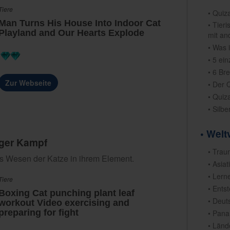
Tiere
• Quiz
Man Turns His House Into Indoor Cat
• Tier
Playland and Our Hearts Explode
mit an
• Was 
• 5 ei
• 6 Br
Zur Webseite
• Der 
• Quiza
• Silb
• Welt
tiger Kampf
• Trau
as Wesen der Katze in ihrem Element.
• Asia
• Lern
Tiere
• Ents
Boxing Cat punching plant leaf
• Deut
workout Video exercising and
preparing for fight
• Pan
• Länd