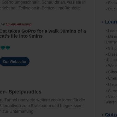
e GoPro umgeschnallt. Schau dir an, was sie in
• End
ebt hat. Teilweise in Echtzeit, größtenteils
• Stud
• Lea
Clip
Epilepsiewarnung
• Lear
Cat takes GoPro for a walk 30mins of a
cat's life into 9mins
• Mit 
Lernse
• 5 Ti
• Dies
dich s
Zur Webseite
• Wie 
• Silb
• Erre
• Unse
en- Spielparadies
• Surr
• Vide
 Tunnel und viele weitere coole Ideen für die
unterh
r Alternativen zum Kratzbaum und Liegekissen.
n zur Unterhaltung.
• Qui