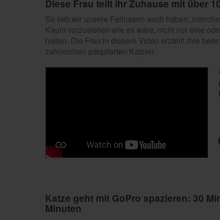
Diese Frau teilt ihr Zuhause mit über 
So lieb wir unsere Fellnasen auch haben, manchm
Kaum vorzustellen wie es wäre, nicht nur eine od
halten. Die Frau in diesem Video erzählt ihre bee
zahlreichen adoptierten Katzen.
Katze geht mit GoPro spazieren: 30 Mi
Minuten