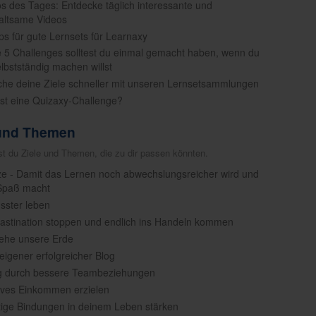
os des Tages: Entdecke täglich interessante und
altsame Videos
pps für gute Lernsets für Learnaxy
e 5 Challenges solltest du einmal gemacht haben, wenn du
elbstständig machen willst
iche deine Ziele schneller mit unseren Lernsetsammlungen
ist eine Quizaxy-Challenge?
 und Themen
est du Ziele und Themen, die zu dir passen könnten.
ze - Damit das Lernen noch abwechslungsreicher wird und
Spaß macht
sster leben
rastination stoppen und endlich ins Handeln kommen
tehe unsere Erde
 eigener erfolgreicher Blog
lg durch bessere Teambeziehungen
ives Einkommen erzielen
tige Bindungen in deinem Leben stärken