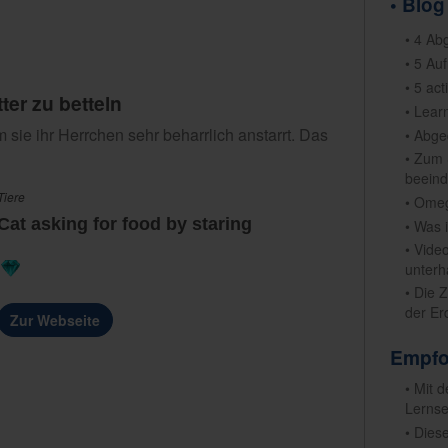
• Blog
• 4 Ab
• 5 Au
• 5 ac
er zu betteln
• Lear
 sie ihr Herrchen sehr beharrlich anstarrt. Das
• Abge
• Zum 
beeind
Tiere
• Omeg
Cat asking for food by staring
• Was 
• Vide
unterh
• Die 
der Er
Zur Webseite
Empfo
• Mit 
Lernse
• Dies