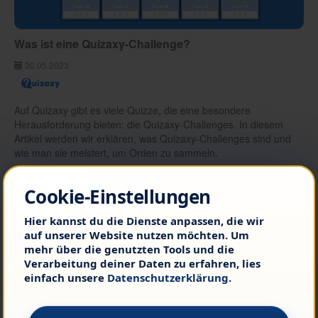
Was ist eine Quizaxy-Challenge?
30.05.2023
Auf Quizaxy gibt es viele Quizze, die eine besondere
Herausforderung bieten: die Quizaxy-Challenges. In diesem
Artikel werden wir erklären, was Quizaxy-Challenges sind und
wie man sie meistert, um Orden zu sammeln.
Weiterlesen
Cookie-Einstellungen
Hier kannst du die Dienste anpassen, die wir
auf unserer Website nutzen möchten. Um
Zurück
mehr über die genutzten Tools und die
Verarbeitung deiner Daten zu erfahren, lies
einfach unsere
Datenschutzerklärung
.