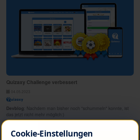
Quizaxy Challenge verbessert
04.05.2023
Devblog
: Nachdem man bisher noch "schummeln" konnte, ist
das jetzt nicht mehr möglich:)
Weiterlesen
Cookie-Einstellungen