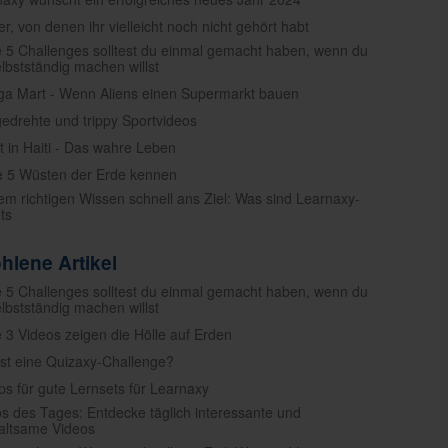
er, von denen ihr vielleicht noch nicht gehört habt
e 5 Challenges solltest du einmal gemacht haben, wenn du
elbstständig machen willst
a Mart - Wenn Aliens einen Supermarkt bauen
gedrehte und trippy Sportvideos
t in Haiti - Das wahre Leben
e 5 Wüsten der Erde kennen
dem richtigen Wissen schnell ans Ziel: Was sind Learnaxy-
ts
hlene Artikel
e 5 Challenges solltest du einmal gemacht haben, wenn du
elbstständig machen willst
e 3 Videos zeigen die Hölle auf Erden
ist eine Quizaxy-Challenge?
pps für gute Lernsets für Learnaxy
os des Tages: Entdecke täglich interessante und
altsame Videos