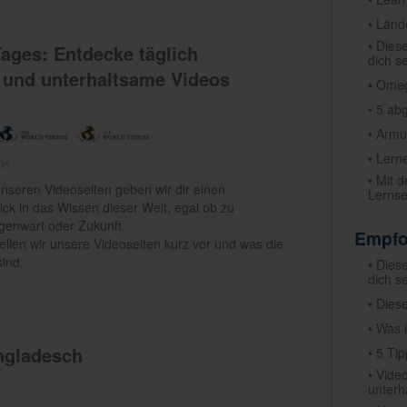
• Länd
• Dies
ages: Entdecke täglich
dich s
e und unterhaltsame Videos
• Omeg
• 5 ab
• Armu
• Lern
• Mit 
nseren Videoseiten geben wir dir einen
Lernse
ck in das Wissen dieser Welt, egal ob zu
genwart oder Zukunft.
Empfo
tellen wir unsere Videoseiten kurz vor und was die
ind.
• Dies
dich s
• Dies
• Was 
ngladesch
• 5 Ti
• Vide
unterh