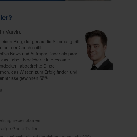
ier?
bin Marvin.
e einen Blog, der genau die Stimmung trifft,
 auf der Couch chillt.
ative News und Aufreger, lieber ein paar
e das Leben bereichern: interessante
ntdecken, abgedrehte Dinge
rnen, das Wissen zum Erfolg finden und
enntnisse gewinnen 🏆🌴
ß!
tehung neuer Staaten
uselige Game-Trailer
naxy wünscht ein erfolgreiches neues Jahr 2024