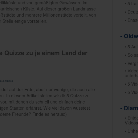
Pazifikküste und von gemäßigten Gewässern im
• 5 tr
 karibischen Küste. Auf dieser großen Landmasse
• Deut
ßstädte und mehrere Millionenstädte verteilt, von
• Ents
 Stelle einige vorstellen.
• Old
• 5 Au
ge Quizze zu je einem Land der
• So s
• Verg
• Vide
unterh
• 5 Vi
nder auf der Erde, aber nur wenige, die auch alle
• 5 Vi
n. In diesem Artikel stellen wir dir 5 Quizze zu
vor, mit denen du schnell und einfach deine
• Dia
igen Staaten erfährst. Wie viel davon wusstest
n deine Freunde? Finde es heraus:)
• Entd
Videos
• Unhe