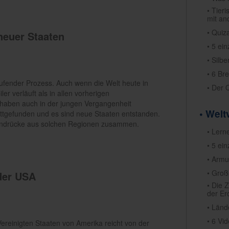
• Tier
mit an
• Quiza
neuer Staaten
• 5 ei
• Silb
• 6 Br
laufender Prozess. Auch wenn die Welt heute in
• Der 
ler verläuft als in allen vorherigen
 haben auch in der jungen Vergangenheit
• Welt
ttgefunden und es sind neue Staaten entstanden.
 Eindrücke aus solchen Regionen zusammen.
• Lern
• 5 ei
• Armu
• Groß
der USA
• Die 
der Er
• Länd
• 6 Vi
ereinigten Staaten von Amerika reicht von der