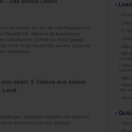
ti - Das wahre Leben
• Lea
• Erre
• Lear
taat in der Karibik, der sich die Insel Hispaniola mit
• 5 Ti
n Republik teilt. Während die benachbarte
• Unse
es Urlaubsziel ist, ist Haiti von Armut geplagt.
zeige ich dir einige Ausschnitte aus dem Land und
• Silb
ort (über)leben.
• Mit 
Lernse
• Vide
unterh
• Wie 
 von oben: 5 Videos aus einem
• Dies
 Land
dich s
• Surr
• Qui
siedlungen, historische Altstädte oder bekannte
ast du dein Land noch nicht gesehen.
• Quiz
• Was 