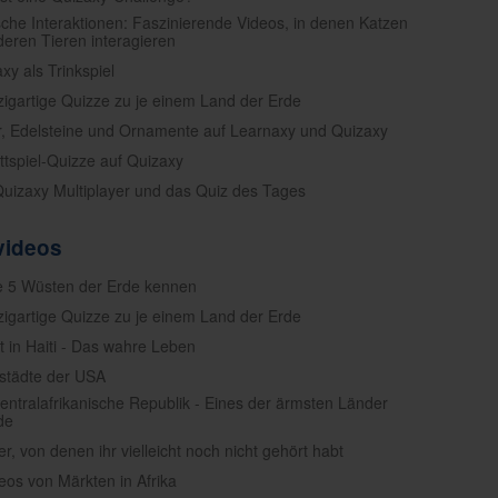
ische Interaktionen: Faszinierende Videos, in denen Katzen
deren Tieren interagieren
xy als Trinkspiel
nzigartige Quizze zu je einem Land der Erde
er, Edelsteine und Ornamente auf Learnaxy und Quizaxy
ettspiel-Quizze auf Quizaxy
Quizaxy Multiplayer und das Quiz des Tages
videos
e 5 Wüsten der Erde kennen
nzigartige Quizze zu je einem Land der Erde
t in Haiti - Das wahre Leben
städte der USA
Zentralafrikanische Republik - Eines der ärmsten Länder
de
er, von denen ihr vielleicht noch nicht gehört habt
deos von Märkten in Afrika