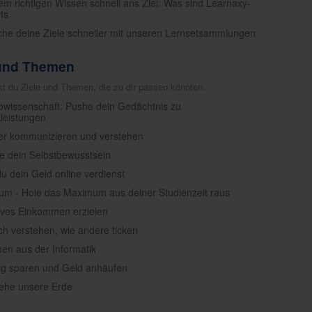
dem richtigen Wissen schnell ans Ziel: Was sind Learnaxy-
ts
iche deine Ziele schneller mit unseren Lernsetsammlungen
 und Themen
est du Ziele und Themen, die zu dir passen könnten.
owissenschaft: Pushe dein Gedächtnis zu
leistungen
er kommunizieren und verstehen
ke dein Selbstbewusstsein
du dein Geld online verdienst
ium - Hole das Maximum aus deiner Studienzeit raus
ives Einkommen erzielen
ich verstehen, wie andere ticken
en aus der Informatik
tig sparen und Geld anhäufen
tehe unsere Erde