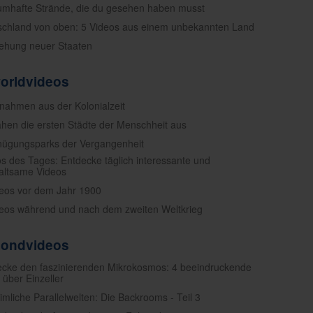
aumhafte Strände, die du gesehen haben musst
schland von oben: 5 Videos aus einem unbekannten Land
tehung neuer Staaten
worldvideos
fnahmen aus der Kolonialzeit
ahen die ersten Städte der Menschheit aus
nügungsparks der Vergangenheit
os des Tages: Entdecke täglich interessante und
altsame Videos
deos vor dem Jahr 1900
deos während und nach dem zweiten Weltkrieg
mondvideos
ecke den faszinierenden Mikrokosmos: 4 beeindruckende
 über Einzeller
imliche Parallelwelten: Die Backrooms - Teil 3