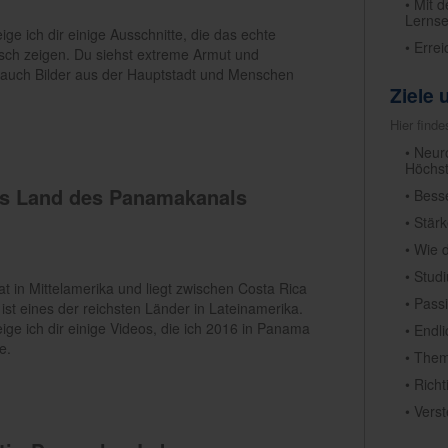
• Mit 
Lernse
eige ich dir einige Ausschnitte, die das echte
• Erre
sch zeigen. Du siehst extreme Armut und
 auch Bilder aus der Hauptstadt und Menschen
Ziele
Hier find
• Neur
Höchst
s Land des Panamakanals
• Bess
• Stär
• Wie 
• Stud
at in Mittelamerika und liegt zwischen Costa Rica
• Pass
ist eines der reichsten Länder in Lateinamerika.
eige ich dir einige Videos, die ich 2016 in Panama
• Endl
e.
• Them
• Rich
• Vers