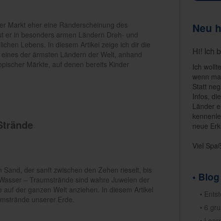
er Markt eher eine Randerscheinung des
Neu h
 ist er in besonders armen Ländern Dreh- und
ichen Lebens. In diesem Artikel zeige ich dir die
Hi! Ich 
, eines der ärmsten Ländern der Welt, anhand
iopischer Märkte, auf denen bereits Kinder
Ich wollt
wenn man
Statt neg
Infos, di
Länder e
kennenle
Strände
neue Erk
Viel Spa
 Sand, der sanft zwischen den Zehen rieselt, bis
• Blog
 Wasser – Traumstrände sind wahre Juwelen der
e auf der ganzen Welt anziehen. In diesem Artikel
• Ents
aumstrände unserer Erde.
• 6 gr
• Lear