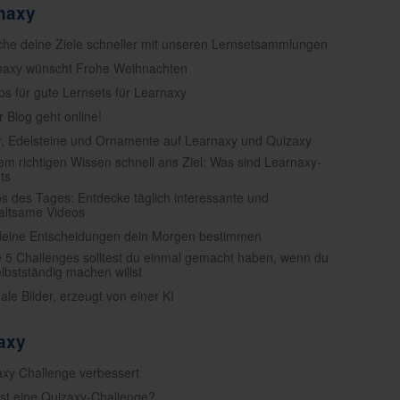
rnaxy
iche deine Ziele schneller mit unseren Lernsetsammlungen
naxy wünscht Frohe Weihnachten
pps für gute Lernsets für Learnaxy
r Blog geht online!
er, Edelsteine und Ornamente auf Learnaxy und Quizaxy
dem richtigen Wissen schnell ans Ziel: Was sind Learnaxy-
ts
os des Tages: Entdecke täglich interessante und
altsame Videos
deine Entscheidungen dein Morgen bestimmen
e 5 Challenges solltest du einmal gemacht haben, wenn du
elbstständig machen willst
eale Bilder, erzeugt von einer KI
zaxy
axy Challenge verbessert
ist eine Quizaxy-Challenge?